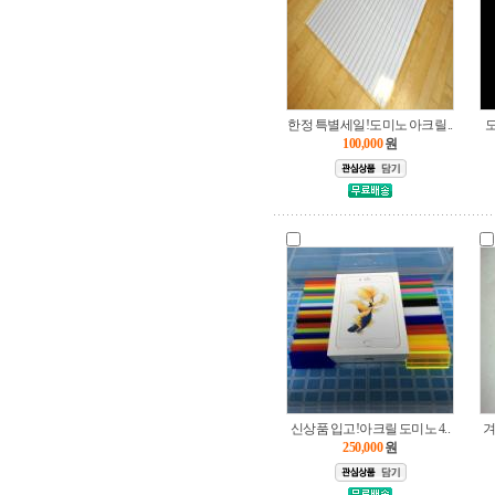
한정 특별세일!도미노 아크릴..
도
100,000
원
신상품 입고!아크릴 도미노 4..
겨
250,000
원