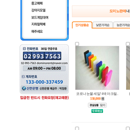
도미노판매
내
코로나 눈물 세일! 4색 아크릴..
330,000
원