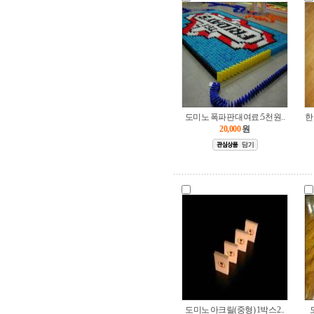
도미노 폭파판 대여료:5천원..
한
20,000
원
도미노 아크릴(중형) 1박스 2..