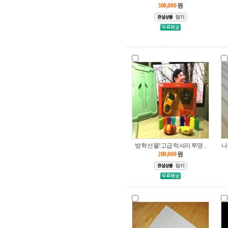
300,000
원
방학 선물!고급 럭셔리 투명 ..
나
200,000
원