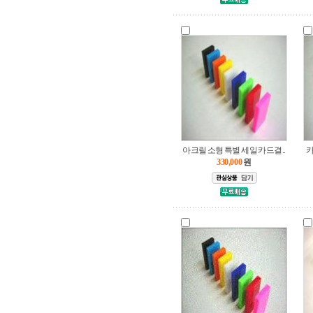
아크릴 소형 특별 세일 카드결..
카
330,000
원