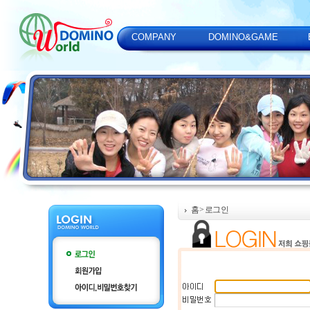
COMPANY
DOMINO&GAME
홈
> 로그인