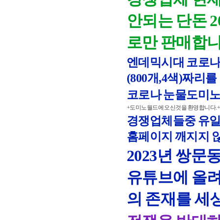
안되는 단돈 
로만 판매합니
엔데믹시대 코로나 
(800개,4색)짜리
코로나 눈물도미노
+도미노월드에 오신것을 환영합니다.+ (domin
경쟁업체들중 유일
홈페이지 깨지지 않
2023년
쌍문동
유튜브에 올려
의 존재를 세